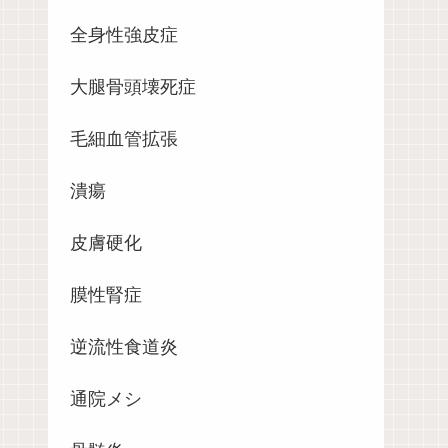
全身性強皮症
大腿骨頭壊死症
毛細血管拡張
潰瘍
皮膚硬化
膜性腎症
逆流性食道炎
通院メシ