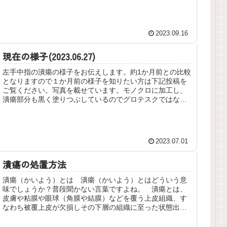
ないと思いますが、苦手な方は見な...
2023.09.16
現在の様子(2023.06.27)
左手中指の潰瘍の様子をお伝えします。約1か月前との比較
となりますので１か月前の様子を知りたい方は下記投稿を
ご覧ください。写真を載せています。モノクロに加工し、
潰瘍部分も黒く塗りつぶしているのでグロテスクではない
と思いますが、苦手な方は見ない...
2023.07.01
潰瘍の処置方法
潰瘍（かいよう）とは 潰瘍（かいよう）とはどういう意
味でしょうか？普段聞かない言葉ですよね。 潰瘍とは、
皮膚や粘膜や眼球（角膜や結膜）などを覆う上皮組織、す
なわち被覆上皮が欠損しその下層の組織に至った状態出典:
フリー百科事典『ウィキペディ...