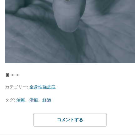
カテゴリー:
全身性強皮症
タグ:
治療
、
潰瘍
、
経過
コメントする